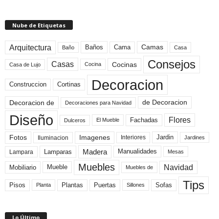
Nube de Etiquetas
Arquitectura
Camas
Baños
Cama
Baño
Casa
Consejos
Casas
Cocinas
Cocina
Casa de Lujo
Decoracion
Construccion
Cortinas
de Decoracion
Decoracion de
Decoraciones para Navidad
Diseño
Flores
Fachadas
El Mueble
Dulceros
Fotos
Imagenes
Interiores
Jardin
Iluminacion
Jardines
Madera
Lamparas
Manualidades
Lampara
Mesas
Muebles
Navidad
Mobiliario
Mueble
Muebles de
Tips
Plantas
Pisos
Puertas
Sofas
Planta
Sillones
Lo Último