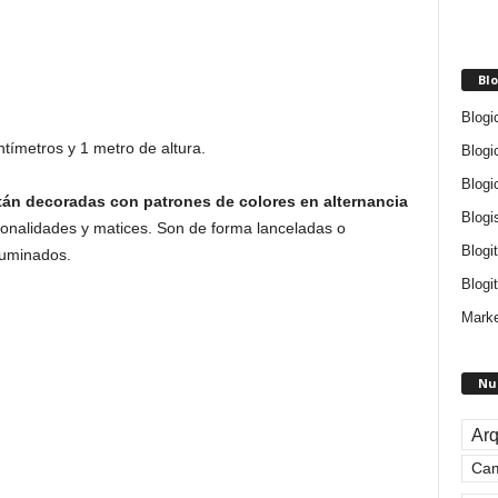
Blo
Blogi
tímetros y 1 metro de altura.
Blogi
Blogi
tán decoradas con patrones de colores en alternancia
Blogi
 tonalidades y matices. Son de forma lanceladas o
Blogi
fuminados.
Blogit
Marke
Nu
Arq
Ca