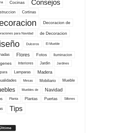
Consejos
Cocinas
na
struccion
Cortinas
ecoracion
Decoracion de
de Decoracion
raciones para Navidad
iseño
El Mueble
Dulceros
Flores
Fotos
hadas
Iluminacion
genes
Interiores
Jardin
Jardines
Madera
Lamparas
para
Mobiliario
ualidades
Mueble
Mesas
ebles
Navidad
Muebles de
Plantas
os
Puertas
Planta
Sillones
Tips
as
 Último