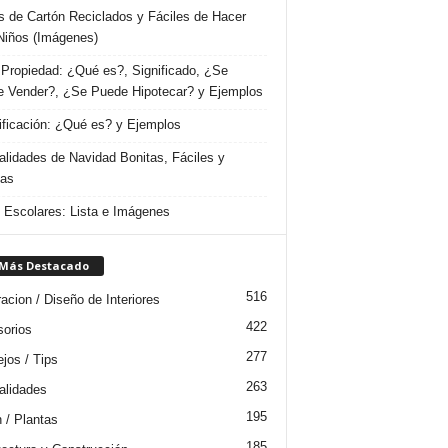
s de Cartón Reciclados y Fáciles de Hacer
Niños (Imágenes)
Propiedad: ¿Qué es?, Significado, ¿Se
 Vender?, ¿Se Puede Hipotecar? y Ejemplos
ificación: ¿Qué es? y Ejemplos
lidades de Navidad Bonitas, Fáciles y
das
s Escolares: Lista e Imágenes
 Más Destacado
516
acion / Diseño de Interiores
422
orios
277
jos / Tips
263
lidades
195
n / Plantas
185