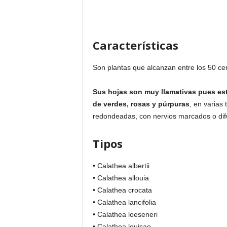
Características
Son plantas que alcanzan entre los 50 cen
Sus hojas son muy llamativas pues es
de verdes, rosas y púrpuras
, en varias
redondeadas, con nervios marcados o di
Tipos
• Calathea albertii
• Calathea allouia
• Calathea crocata
• Calathea lancifolia
• Calathea loeseneri
• Calathea louisae