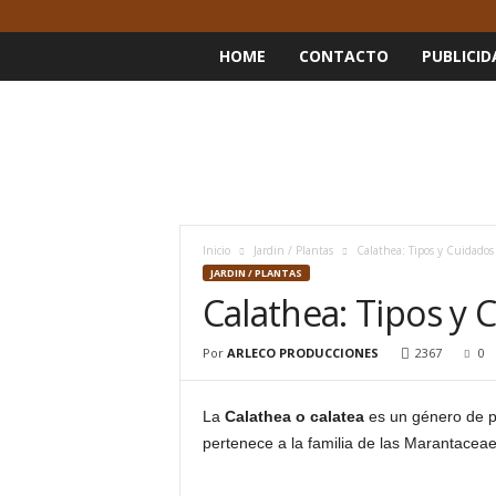
HOME
CONTACTO
PUBLICID
Inicio
Jardin / Plantas
Calathea: Tipos y Cuidados 
JARDIN / PLANTAS
Calathea: Tipos y 
Por
ARLECO PRODUCCIONES
2367
0
La
Calathea
o calatea
es un género de pl
pertenece a la familia de las Marantaceae.