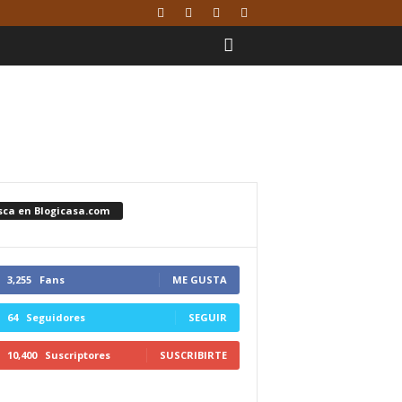
sca en Blogicasa.com
3,255
Fans
ME GUSTA
64
Seguidores
SEGUIR
10,400
Suscriptores
SUSCRIBIRTE