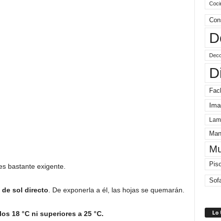
Coci
Con
D
Deco
D
Fac
Ima
Lam
Man
Mu
Pis
es bastante exigente.
Sof
de sol directo
. De exponerla a él, las hojas se quemarán.
Lo
os 18 °C ni superiores a 25 °C.