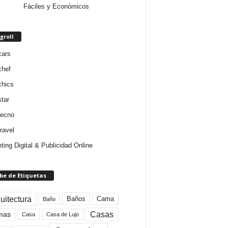
Fáciles y Económicos
groll
cars
chef
chics
star
tecno
ravel
ting Digital & Publicidad Online
be de Etiquetas
uitectura
Baños
Cama
Baño
mas
Casas
Casa
Casa de Lujo