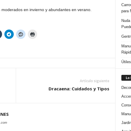
Carro
 moderados en invierno y abundantes en verano.
para 
Nuda 
Puede
Gentr
Manua
Rápi
Útile
Lo
Artículo siguiente
Decor
Dracaena: Cuidados y Tipos
Acces
Conse
ONES
Manua
Jardi
s.com